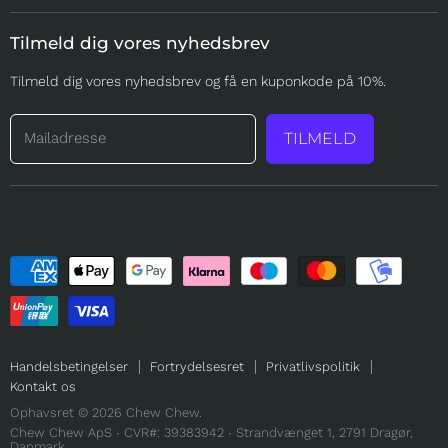
på
på
på
Tilmeld dig vores nyhedsbrev
Facebook
Instagram
Mail
Tilmeld dig vores nyhedsbrev og få en kuponkode på 10%.
Mailadresse
TILMELD
Handelsbetingelser
Fortrydelsesret
Privatlivspolitik
Kontakt os
Ophavsret © 2026 Chew Chew.
Chew Chew ApS ∙
CVR#: 39383942
∙ Strandvænget 1, 2791 Dragør,
Danmark