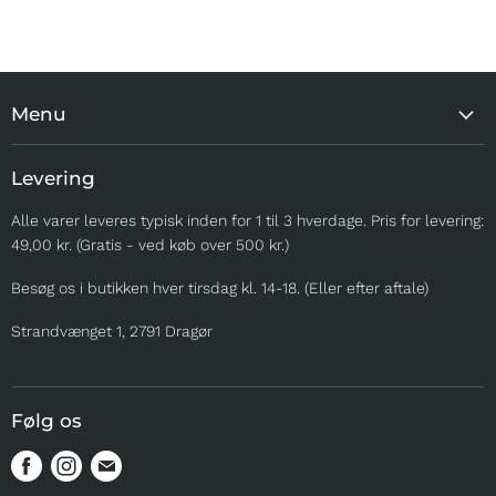
Menu
MEST POPULÆRE
Levering
TIL HJEMMET
Alle varer leveres typisk inden for 1 til 3 hverdage. Pris for levering:
TIL TUREN
49,00 kr. (Gratis - ved køb over 500 kr.)
TIL UDSTILLING
Besøg os i butikken hver tirsdag kl. 14-18. (Eller efter aftale)
TIL OPDRÆTTERE
SOMMER
Strandvænget 1, 2791 Dragør
MERE
Følg os
Find
Find
Find
os
os
os