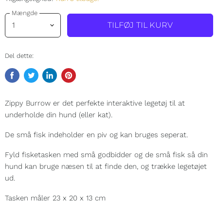
Mængde
TILFØJ TIL KURV
Del dette:
Del
Tweet
Del
Pin
på
på
på
på
Facebook
Twitter
LinkedIn
Pinterest
Zippy Burrow er det perfekte interaktive legetøj til at
underholde din hund (eller kat).
De små fisk indeholder en piv og kan bruges seperat.
Fyld fisketasken med små godbidder og de små fisk så din
hund kan bruge næsen til at finde den, og trække legetøjet
ud.
Tasken måler 23 x 20 x 13 cm