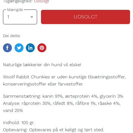
Tilgængelighed:
Udsolgt
Mængde
UDSOLGT
Del dette:
Del
Tweet
Del
Pin
på
på
på
på
Facebook
Twitter
LinkedIn
Pinterest
Naturlige lækkerier din hund vil elske!
Woolf Rabbit Chunkies er uden kunstige tilsætningsstoffer,
konserveringsstoffer eller farvestoffer.
Sammenstætning: kanin 91%, ærteprotein 4%, glycerin 3%
Analyse: råprotein 35%, råfedt 8%, råfibre 1%, råaske 4%,
vand 25%
Indhold: 100 gr.
Opbevaring: Opbevares på et køligt og tørt sted.