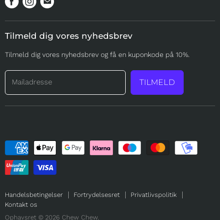
os
os
os
på
på
på
Tilmeld dig vores nyhedsbrev
Facebook
Instagram
Mail
Tilmeld dig vores nyhedsbrev og få en kuponkode på 10%.
Mailadresse
TILMELD
Handelsbetingelser
Fortrydelsesret
Privatlivspolitik
Kontakt os
Ophavsret © 2026 Chew Chew.