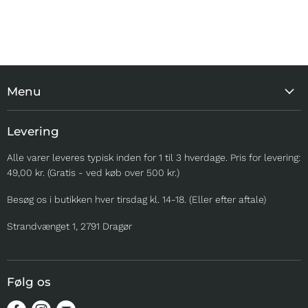
Menu
MEST POPULÆRE
Levering
TIL HJEMMET
Alle varer leveres typisk inden for 1 til 3 hverdage. Pris for levering:
TIL TUREN
49,00 kr. (Gratis - ved køb over 500 kr.)
TIL UDSTILLING
Besøg os i butikken hver tirsdag kl. 14-18. (Eller efter aftale)
TIL OPDRÆTTERE
SOMMER
Strandvænget 1, 2791 Dragør
MERE
Følg os
Find
Find
Find