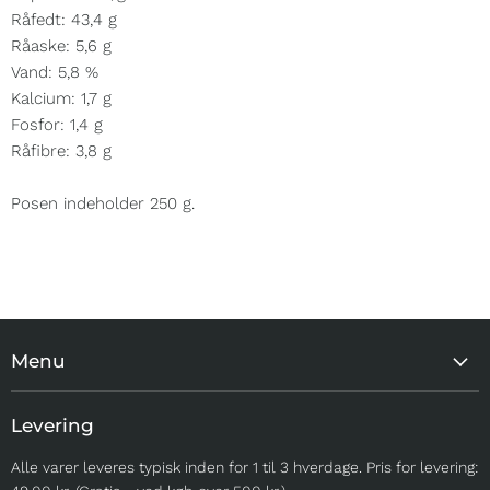
Råfedt: 43,4 g
Råaske: 5,6 g
Vand: 5,8 %
Kalcium: 1,7 g
Fosfor: 1,4 g
Råfibre: 3,8 g
Posen indeholder 250 g.
Menu
MEST POPULÆRE
Levering
TIL HJEMMET
Alle varer leveres typisk inden for 1 til 3 hverdage. Pris for levering:
TIL TUREN