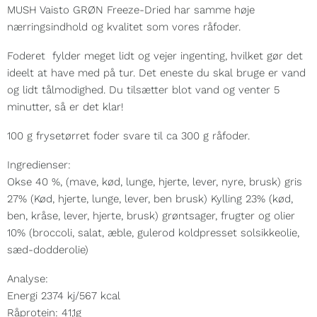
MUSH Vaisto GRØN Freeze-Dried har samme høje
nærringsindhold og kvalitet som vores råfoder.
Foderet fylder meget lidt og vejer ingenting, hvilket gør det
ideelt at have med på tur. Det eneste du skal bruge er vand
og lidt tålmodighed. Du tilsætter blot vand og venter 5
minutter, så er det klar!
100 g frysetørret foder svare til ca 300 g råfoder.
Ingredienser:
Okse 40 %, (mave, kød, lunge, hjerte, lever, nyre, brusk) gris
27% (Kød, hjerte, lunge, lever, ben brusk) Kylling 23% (kød,
ben, kråse, lever, hjerte, brusk) grøntsager, frugter og olier
10% (broccoli, salat, æble, gulerod koldpresset solsikkeolie,
sæd-dodderolie)
Analyse:
Energi 2374 kj/567 kcal
Råprotein: 41,1g