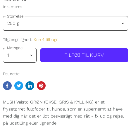
Inkl. moms
Størrelse
Tilgængelighed:
Kun 4 tilbage!
Mængde
TILFØJ TIL KURV
Del dette:
Del
Tweet
Del
Pin
på
på
på
på
Facebook
Twitter
LinkedIn
Pinterest
MUSH Vaisto GRØN (OKSE, GRIS & KYLLING) er et
frysetørret fuldfoder til hunde, som er supernemt at have
med dig når det er lidt besværligt med råt - fx ud og rejse,
på udstilling eller lignende.