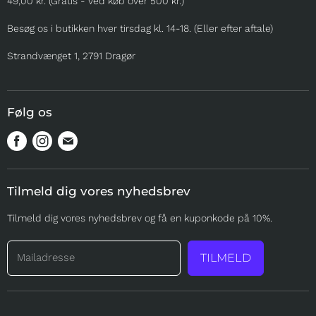
49,00 kr. (Gratis - ved køb over 500 kr.)
TIL UDSTILLING
Besøg os i butikken hver tirsdag kl. 14-18. (Eller efter aftale)
TIL OPDRÆTTERE
SOMMER
Strandvænget 1, 2791 Dragør
MERE
Følg os
Find
Find
Find
os
os
os
på
på
på
Tilmeld dig vores nyhedsbrev
Facebook
Instagram
Mail
Tilmeld dig vores nyhedsbrev og få en kuponkode på 10%.
Mailadresse
TILMELD