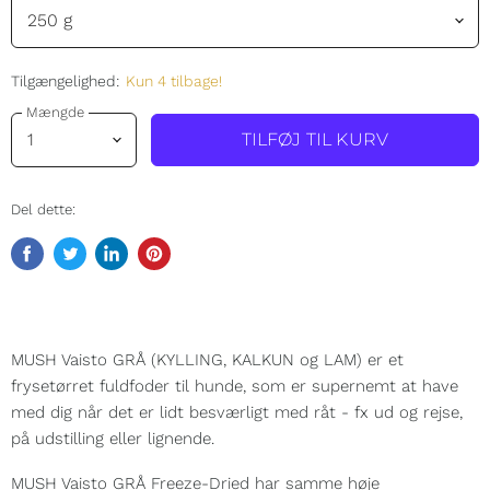
Tilgængelighed:
Kun 4 tilbage!
Mængde
TILFØJ TIL KURV
Del dette:
Del
Tweet
Del
Pin
på
på
på
på
Facebook
Twitter
LinkedIn
Pinterest
MUSH Vaisto
GRÅ
(KYLLING, KALKUN og LAM) er et
frysetørret fuldfoder til hunde, som er supernemt at have
med dig når det er lidt besværligt med råt - fx ud og rejse,
på udstilling eller lignende.
MUSH Vaisto GRÅ Freeze-Dried har samme høje