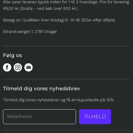
Alle varer leveres typisk inden for 1 til 3 hverdage. Pris for levering:
TIL TUREN
49,00 kr. (Gratis - ved køb over 500 kr.)
TIL UDSTILLING
Besøg os i butikken hver tirsdag kl. 14-18. (Eller efter aftale)
TIL OPDRÆTTERE
SOMMER
Strandvænget 1, 2791 Dragør
MERE
Følg os
Find
Find
Find
os
os
os
på
på
på
Tilmeld dig vores nyhedsbrev
Facebook
Instagram
Mail
Tilmeld dig vores nyhedsbrev og få en kuponkode på 10%.
Mailadresse
TILMELD