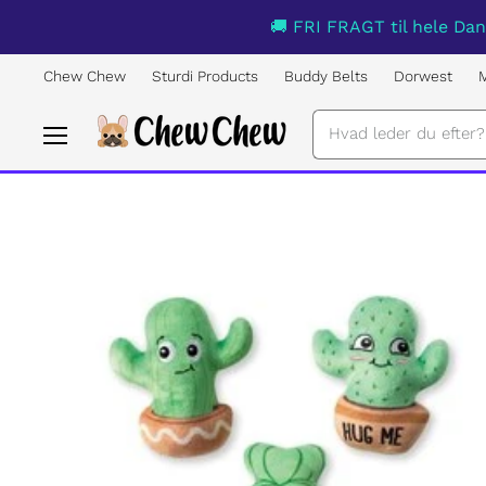
🚚 FRI FRAGT til hele Dan
Chew Chew
Sturdi Products
Buddy Belts
Dorwest
Menu