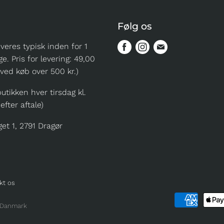
Følg os
everes typisk inden for 1
Find
Find
Find
ge. Pris for levering: 49,00
os
os
os
- ved køb over 500 kr.)
på
på
på
Facebook
Instagram
Mail
utikken hver tirsdag kl.
 efter aftale)
t 1, 2791 Dragør
kt os
, Danmark