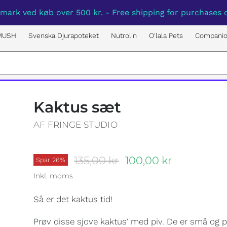
mark ved køb over 500 kr. - Free shipping for purchases o
MUSH
Svenska Djurapoteket
Nutrolin
O'lala Pets
Compani
Kaktus sæt
AF
FRINGE STUDIO
Oprindelige pris
Nuværende pris
135,00 kr
100,00 kr
Spar
26
%
Inkl. moms
Så er det kaktus tid!
Prøv disse sjove kaktus’ med piv. De er små og pe