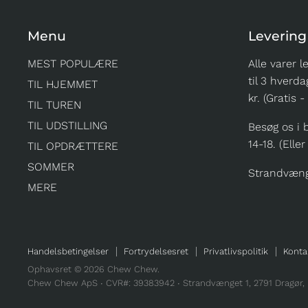
Menu
Levering
MEST POPULÆRE
Alle varer l
til 3 hverda
TIL HJEMMET
kr. (Gratis 
TIL TUREN
TIL UDSTILLING
Besøg os i b
14-18. (Eller
TIL OPDRÆTTERE
SOMMER
Strandvænge
MERE
Handelsbetingelser
Fortrydelsesret
Privatlivspolitik
Konta
Ophavsret © 2026 Chew Chew.
Chew Chew ApS ∙
CVR#: 39383942
∙ Strandvænget 1, 2791 Dragør