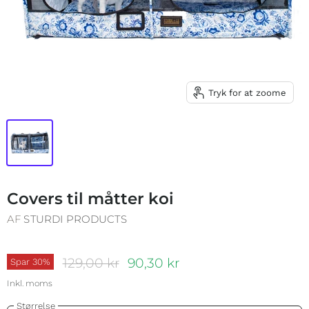
Tryk for at zoome
Covers til måtter koi
AF
STURDI PRODUCTS
Oprindelige pris
Nuværende pris
129,00 kr
90,30 kr
Spar
30
%
Inkl. moms
Størrelse