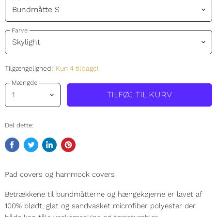
Farve
Tilgængelighed:
Kun 4 tilbage!
Mængde
TILFØJ TIL KURV
Del dette:
Del
Tweet
Del
Pin
på
på
på
på
Facebook
Twitter
LinkedIn
Pinterest
Pad covers og hammock covers
Betrækkene til bundmåtterne og hængekøjerne er lavet af
100% blødt, glat og sandvasket microfiber polyester der