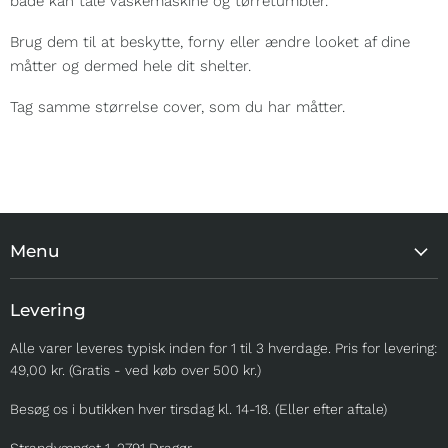
både kan tåle vaskemaskine og tørretumbler.
Brug dem til at beskytte, forny eller ændre looket af dine
måtter og dermed hele dit shelter.
Tag samme størrelse cover, som du har måtter.
Menu
MEST POPULÆRE
Levering
TIL HJEMMET
Alle varer leveres typisk inden for 1 til 3 hverdage. Pris for levering:
TIL TUREN
49,00 kr. (Gratis - ved køb over 500 kr.)
TIL UDSTILLING
Besøg os i butikken hver tirsdag kl. 14-18. (Eller efter aftale)
TIL OPDRÆTTERE
SOMMER
Strandvænget 1, 2791 Dragør