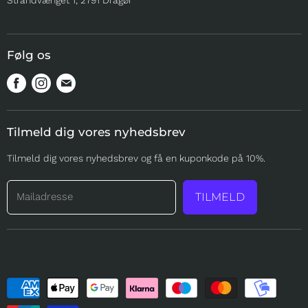
MERE
Følg os
Find
Find
Find
os
os
os
på
på
på
Tilmeld dig vores nyhedsbrev
Facebook
Instagram
Mail
Tilmeld dig vores nyhedsbrev og få en kuponkode på 10%.
Mailadresse
TILMELD